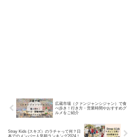
物園のような雰囲気です。
6階のフォトスポットから撮影すると、まるで空中に浮か
ぶ庭園のような写真が撮れます。
「Sounds Forest」の鉄のフレームでできた小さな建物に
は、植物や可愛い雑貨が飾られていて、温室をイメージし
たそのスペースで写真を撮るとSNS映えすると、女性や
この投稿をInstagramで見る
はにゃん🐾FROM JAPAN🇯🇵(@hanya815)がシェアした投稿
カップルに評判です。
3階の高さほどの支柱の上の大きな水盤から滝が落ちてく
なお月光レインボー噴水は、
雨天や強風など気象状況によ
る、1階吹き抜けにある「ウォーターフォールガーデン」
り中止されることがあるので、ご注意
を。
も人気のフォトスポットです。
広蔵市場（クァンジャンシジャン）で食
べ歩き！行き方・営業時間やおすすめグ
ルメをご紹介
この投稿をInstagramで見る
Stray Kids (スキズ）のラチャって何？日
記事の続きを読む
本でのメンバー人気順ランキング2024！