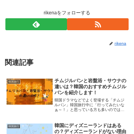
この投稿をInstagramで見る
来館者は、気に入った本があれば、フロアの机やテーブ
ル、階段スペースで閲覧できます。
rikenaをフォローする
地下1階のフロアはいつも人が多いので、ゆっくり本を楽
しみたい時は、エスカレーターを上がった
地上1階のスペ
ースがおすすめ
です。
mica1030(@sonagen0430)がシェアした投稿
rikena
o(@0.pik_)がシェアした投稿
ここでは、何度も訪れた私が、おすすめの撮影ポイントを
関連記事
場所は汝矣島、地下鉄9号線の汝矣島駅から徒歩10分、ま
紹介します！
たは5号線の汝矣ナル駅から徒歩7分のところにありま
東大門に近く、観光客も多く訪れる人気のスポットです。
す。
行かれた方もいるはず。
まずは、地下1階フロアから見上げる本棚と隣接するエス
チムジルバンと岩盤浴・サウナの
韓国旅行
♥︎Sachiko♥︎(@sachi_ppppp)がシェアした投稿
韓国ドラマのロケ地としても、よく使われていますよね。
カレーター。
違いは？韓国のおすすめチムジル
バンを紹介します！
600もの店舗が入った地下2階から6階までの8フロア、売
引いた場所から撮影すると、本棚の大きさがよく分かる、
韓国ドラマなどでよく登場する「チムジ
り場面積約9万㎡と、本当に広い百貨店です。
奥行きある写真が撮れますよ。
東京オリンピックの施設デザイン案で知られた、
世界的建
ルバン」韓国旅行中に「行ってみたいな
4月から10月まで、昼1回夜4回（7・8月は5回）約20分に
ぁ～！」と思っている方も多いのでは？
築家ザハ・ハティドによって建てられた
この建物は、
流れ
わたって行われます。
でもチムジルパンの利用方法などが分か
らなくて、迷っている方もいるはず。今
百貨店の中には、記念撮影ができるフォトスポットが、い
るような曲線を描く建物の外観と内装が特徴
です。
夜は特に、レインボーの名前のごとく、
七色に噴水が輝き
回は、 チムジルバンとは？ チムジルバ
韓国にディズニーランドはある
韓国旅行
たるところに設置されています。
ン・岩盤浴・サウナの違...
ます
。
の？ディズニーランドがない理由