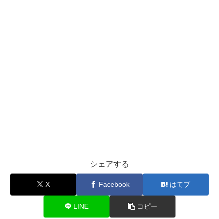
れる「
月光レインボー噴水
」と呼ばれる噴水ショーなんで
ってみてくださいね。
す！
高い本棚いっぱいに本が収められた写真
は、SNSで見た
渡韓歴10数年！韓国旅行初心者へおすすめしたい便利アプリ7選
関連記事
方も多いのでは。
韓国にディズニーランドはあるの？ディズニーランドがない理由は？
関連記事
場所は、江南のショッピングモール「
スターフィールド
COEX（コエックス）
」。
地下鉄2号線の三成駅の5・6番出口、または9号線の奉恩
寺駅7番出口から、COEXモールに直結しています。図書
館は、地下1階と地上1階の吹き抜け部分にあります。
この投稿をInstagramで見る
一歩中に入ると目に入るのが、高さ13ｍの迫力いっぱい
この投稿をInstagramで見る
シェアする
の本棚。
X
Facebook
はてブ
総面積約2,800㎡の図書館には、文学書や実用書、外国書
LINE
コピー
籍、雑誌まで70,000冊もの蔵書が置かれています。