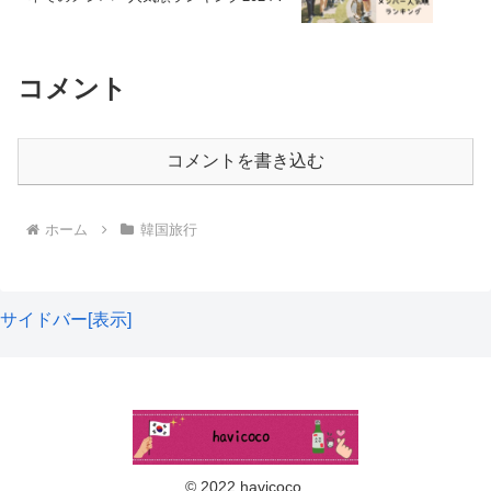
ソウル市(@seoul.jp)がシェアした投稿
コメント
また、エスカレーターから本棚を見上げて撮影すると、本
棚の迫力がよく分かるSNS映えの写真が撮れますよ。く
コメントを書き込む
れぐれも他の人に迷惑にならないようご注意を。
ホーム
韓国旅行
昼間もフォトジェニックな場所ですが、照明が少し柔らか
yossy(@yossy_wld)がシェアした投稿
この投稿をInstagramで見る
くなる夕方以降も雰囲気があっておすすめですよ。
サイドバー[表示]
特に夜はライトアップされ、幻想的な雰囲気になるのでお
いろんな場所から撮影してみて、一番映えるなぁと思う角
すすめです。
度で写真を撮ってみてください✨
© 2022 havicoco.