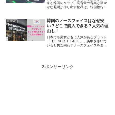
する韓国のクラブ。高音量の音楽と華や
かな照明が作り出す世界は、韓国旅行で
「一度は行ってみたいなぁ！」と思って
この投稿をInstagramで見る
いる人も多いのでは。クラブ初心者の方
はもちろん、日本でクラブに行ったこと
韓国のノースフェイスはなぜ安
この投稿をInstagramで見る
韓国旅行
がある方も「韓国のクラブ...
い？どこで購入できる？人気の理
由も！
【AKvlog】徒然なる韓国暮らし/韓旅/韓さんぽ(@akcom2)がシェアした投稿
日本でも男女ともに人気があるブランド
『THE NORTH FACE 』。街中を歩いて
いると男女問わずノースフェイスを着て
いる方をよく見かけますよね！そんなノ
2つ目は、地上1階から。本棚とエスカレーター、フロア
ースフェイスですが、日本で正規品を買
うと「ちょっと高いな」と感じる方もい
を見下ろした写真は、図書館の広さがよく分かります。
るのではない...
スポンサーリンク
A…(@ap___noko)がシェアした投稿
Sayo(@sayo_343)がシェアした投稿
この投稿をInstagramで見る
建物の外観だけでなく、階段や通路、内装など、どこを撮
ガラス張りの天井から自然光が差し込み、まるで温室の植
影してもSNS映えする写真が撮れますよ。