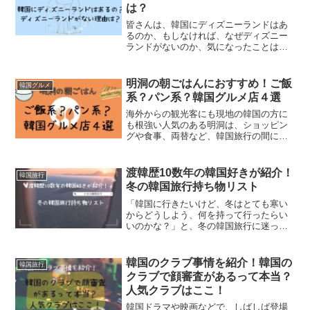
自撮り（セルカ）用のスポットもあるのが、お一人様でも
アートやファッションの展示会や会議が行われる「アート
は？
音楽とイルミネーションが織りなす噴水ショーは、韓国ド
皆さんは、韓国にディズニーランドはあ
うれしいところです。
ホール」や「ミュージアム」、アートショップのある「デ
ラマやMVで見たことがある方も多いのでは。
るのか、もしなければ、なぜディズニー
ザインラボ」、お店やレストランが入った「デザインマー
ランドがないのか、気になったことはあ
りませんか？今回は、韓国のディズニー
その中で人気のスポットが、5階にある室内庭園「Sounds
ケット」と4つの施設があります。
事情について調べてみました。 韓国にデ
この月光レインボー噴水を撮影するおすすめのスポット
ィズニーランドはある？ 韓国にディズニ
明洞の朝ごはんにおすすめ！ご飯
Forest」。
韓国グルメ
は、盤浦漢江公園の河川敷、水辺舞台や月光広場。迫力あ
ーがない理由は？ 韓...
系？パン系？韓国グルメ店４選
る噴水ショーが、間近で楽しめます。
海外からの観光客にも現地の韓国の方に
も根強い人気のある明洞は、ショッピン
グや食事、両替など、韓国旅行の間に訪
れる機会が多い街ですよね。便利な立地
噴水ショーを見ながら、
ビールや食べ物を持ち込んでピク
から、宿泊は明洞と決めている方も多い
ニック
を楽しんでいる地元ソウルの方々も多くいます。
はず。今回は、明洞で朝ごはんにおすす
渡韓歴10数年の韓国好きが紹介！
韓国旅行
めのお店を４つ紹介します...
冬の韓国旅行持ち物リスト
「韓国に行きたいけど、冬はとても寒い
噴射口の裏側から噴水が見える、盤浦大橋の下「潜水橋」
この投稿をInstagramで見る
からどうしよう、何を持って行ったらい
の車道脇の歩道も、知る人ぞ知るスポットです。
いのかな？」と、冬の韓国旅行に迷って
いる方も多いのでは？実は冬の韓国旅行
は、魅力がいっぱい！年間で比べて航空
券やツアー代金が安くなるのは、この時
韓国のクラブ事情を紹介！韓国の
より近くで月光レインボー噴水を見るには、漢江の遊覧船
韓国旅行
期のメリットですね。冬が...
クラブで顔審査があるって本当？
に乗って噴水に近づけるツアーもありますよ。
人気クラブはここ！
韓国ドラマや映画などで、しばしば登場