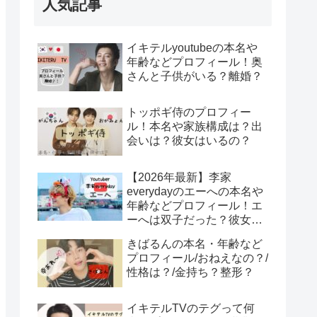
人気記事
イキテルyoutubeの本名や
年齢などプロフィール！奥
さんと子供がいる？離婚？
トッポギ侍のプロフィー
ル！本名や家族構成は？出
会いは？彼女はいるの？
【2026年最新】李家
everydayのエーへの本名や
年齢などプロフィール！エ
ーへは双子だった？彼女は
みそ？エーへが結婚？！
きばるんの本名・年齢など
プロフィール/おねえなの？/
性格は？/金持ち？整形？
イキテルTVのテグって何