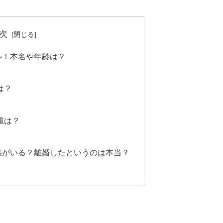
次
ル！本名や年齢は？
は？
重は？
供がいる？離婚したというのは本当？