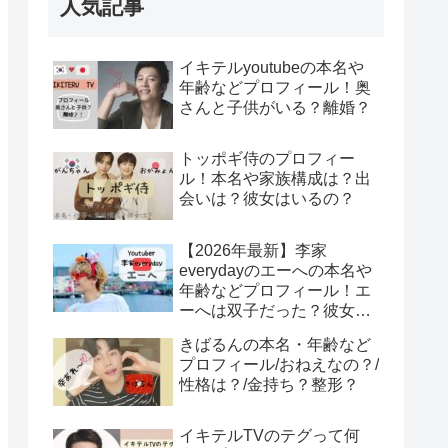
人気記事
イキテルyoutubeの本名や
年齢などプロフィール！奥
さんと子供がいる？離婚？
トッポギ侍のプロフィー
ル！本名や家族構成は？出
会いは？彼女はいるの？
【2026年最新】李家
everydayのエーへの本名や
年齢などプロフィール！エ
ーへは双子だった？彼女は
みそ？エーへが結婚？！
きばるんの本名・年齢など
プロフィール/おねえなの？/
性格は？/金持ち？整形？
イキテルTVのテグって何