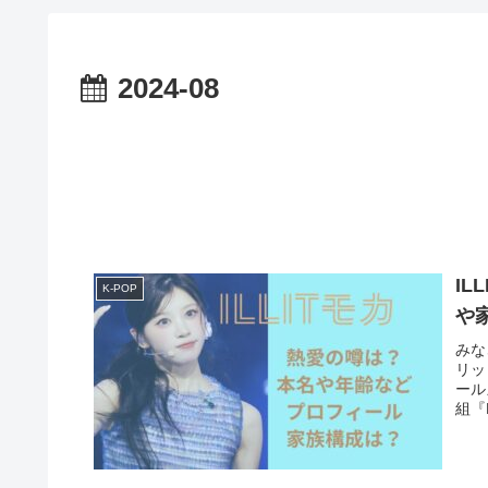
2024-08
I
K-POP
や
みな
リッ
ール
組『R