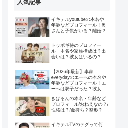
人気記事
イキテルyoutubeの本名や
年齢などプロフィール！奥
さんと子供がいる？離婚？
トッポギ侍のプロフィー
ル！本名や家族構成は？出
会いは？彼女はいるの？
【2026年最新】李家
everydayのエーへの本名や
年齢などプロフィール！エ
ーへは双子だった？彼女は
みそ？エーへが結婚？！
きばるんの本名・年齢など
プロフィール/おねえなの？/
性格は？/金持ち？整形？
イキテルTVのテグって何