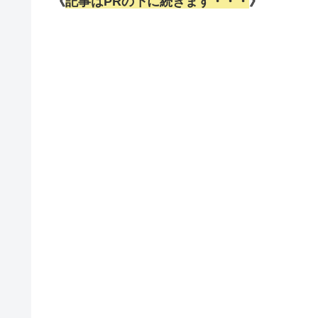
《
記事はPRの下に続きます・・・
》