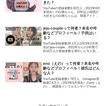
きた？
スンヨンと同じ12月なんですね💡
YouTubeの登録者数9.93万人（2022年8月
末現在）の白桃ちゃん。10年以上韓国が
大好きなの白桃ちゃんは、韓国アイドル
西暦は分かっていませんが、スンヨンよりは年下なのか
グループの２PMファン10年で培った豊富
な？と勝手に思っていて、20代後半かなぁと思っていま
な知識と面白いトークでオタクネタの動
画やモッパン動画など配信しています。
jeju-coupleって何者？本名や年
す🤔
Youtuber
今...
齢などプロフィール！子供はい
まよTVのまいの出身は？
る？
YouTube登録者数48.1万人(2023年2月現
在)のjeju-couple。2022年からの1年間で
西暦何年かは公表されていません
が、予想では20代後半
約16万人の登録者数を増やした今人気急
まよTVのまいの
出身は大阪
です。
上昇中のjeju-coupleです。日本人の妻み
か、もし30代だとしても32歳くらいまでではないかなだ
ーちゃんと、韓国人夫のじゅんちゃんの
日韓カップル...
と思います☺️
eno（えの）って何者？本名や年
Youtuber
齢などプロフィール！彼氏はどん
まよTVのスンヨンの出身は？
な人？
YouTube登録者数1.79万人、Instagram登
録者2.6万人（2023年6月現在）のeno（え
まよTVのスンヨンの
出身は韓国で韓国人
です。
の）。韓国系インフルエンサーで“mood
for a day” “Dragee（ドラジェ）”の2つの
ブランドを立ち上げています。彼女の
フ...
スポンサーリンク