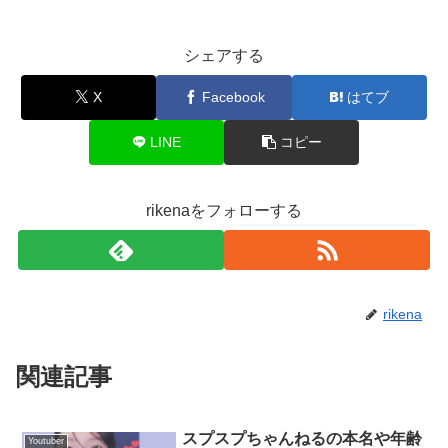
シェアする
X
Facebook
はてブ
LINE
コピー
rikenaをフォローする
苗字は分かっていませんが、“
まい
”という漢字は“
舞
”と書
rikena
く
ようです😊
まよTVのまいの生年月日は？
関連記事
パクという苗字はよく聞きますよね💡
韓国で3番目に多い
まよTVのまいの
生年月日は〇〇年12月31日
です。
苗字
みたいですねー😊
子供は3人ほしい！と言われていましたが、今は1人か2人
スプスプちゃんねるの本名や年齢
Youtuber