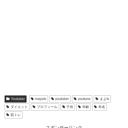
子供の名前は“
そう
”、
女の子
です💓
wiki風プロフィール
本名
まい
生年月日
〇〇年12月31日
Youtuber
mayotv
youtuber
youtune
まよtv
ダイエット
プロフィール
子供
年齢
本名
出身
大阪
筋トレ
身長・体重
162cm・？
スポンサーリンク