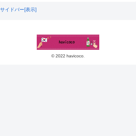
サイドバー[表示]
バイトも色々されており保育園、百貨店、ミスド、USJな
どでも働いていた経験があります。まいはすごくアクティ
ブ！その行動力が凄くて、フットワークが軽い〜😆✨そし
© 2022 havicoco.
てなんといっても吸収力もすごい！✨
韓国人男性の平均身長は173.5cmです。韓国人の方は背が
高いイメージがありますよね✨
スンヨンは平均よりも6cm
高い
ことになりますね！かなりの高身長になりますね🥰