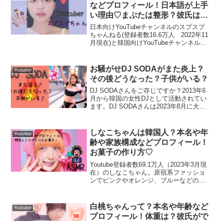
などプロフィール！日本語が上手
まよTVのスンヨンの生年月日は？
までかなぁと言われていました。まだ、そうちゃんが半年
い理由♡まぶたは整形？彼氏はい
なので妹や弟はまだ先だとは思いますが、兄弟ができる日
るの？！
日本向けYouTubeチャンネルのスプスプ
がくるかも💓しれませんね！
ちゃんねる(登録者数16.6万人 2022年11
まよTVのスンヨンの
生年月日は〇〇年12月2日
です。
月現在)と韓国向けYouTubeチャンネル
Doublesoup(登録者数72万人 2022年11
まとめ
月現在)の総登録数約89万人の人気韓国
YouTuber...
お騒がせDJ SODAがまた炎上？
Youtuber
その後どうなった？子供がいる？
今回は、まよTVの本名や年齢などプロフィール、ダイエ
DJ SODAさんをご存じですか？2013年6
月から韓国の女性DJとして活動されてい
ットや筋トレがすごい？子供についてもご紹介していして
ます。DJ SODAさんは2023年8月に大阪
のりんくう公園で開催されたMUSIC
いきました。
SIRCUSで公演の最後に観客とふれあっ
た際、複数人から胸を触られる性被...
しなこちゃんは韓国人？本名や年
Youtuber
齢や家族構成などプロフィール！
最後まで読んでいただきありがとうございました。
お菓子の作り方♡
Youtube登録者数69.1万人（2023年3月現
イキテルyoutubeの本名や年齢などプロフィール！奥さんと子供がいる？離婚？
関連記事
在）のしなこちゃん。原宿系ファッショ
ンでピンクやオレンジ、ブルーなどのカ
日韓夫婦うかるかの本名や年齢などプロフィール！2人の出会いは？ケンカをしない秘訣は？子供の予定は？
関連記事
ラフルな髪型と派手で個性的なファッシ
ョンで若者を中心に人気を集めていま
す。キッズにも大人気で“髪の毛ピンクに
白桃ちゃんって？本名や年齢など
Youtuber
したい”...
プロフィール！体重は？彼氏がで