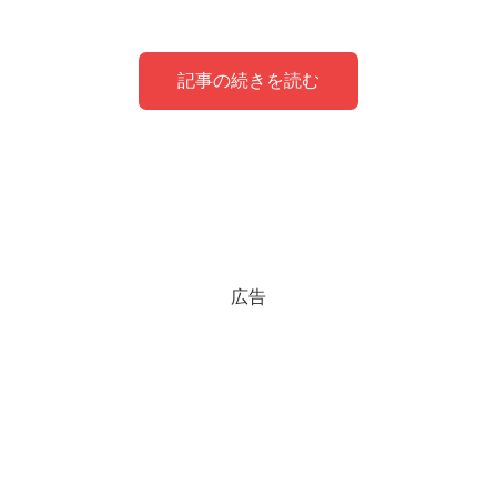
記事の続きを読む
まよTVの本名や年齢などプロフィール！
本名や年齢は？
まよTVのまいのプロフィール！
まよTVの子供についても気になる♡
広告
まよTVを初めて知ったという方もいると思います。今回
はスンヨンとまいのプロフィールについてご紹介していこ
まよTVのスンヨンとまいの間に、
愛娘が誕生🥰
しまし
うと思います。
た！
では早速みていきましょう！
まよTVのスンヨンのプロフィール！