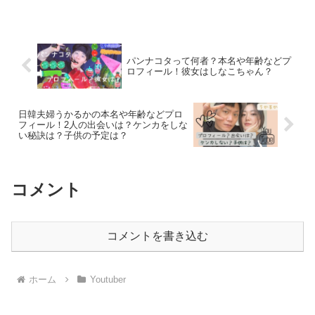
日本に語学留学をしていたこともあったようてす😊！
まよTVのスンヨンの身長＆体重は？
パンナコタって何者？本名や年齢などプ
ロフィール！彼女はしなこちゃん？
まよTVのスンヨンの
身長は179.2cm
、
体重は不明
です。
日韓夫婦うかるかの本名や年齢などプロ
フィール！2人の出会いは？ケンカをしな
い秘訣は？子供の予定は？
コメント
コメントを書き込む
ホーム
Youtuber