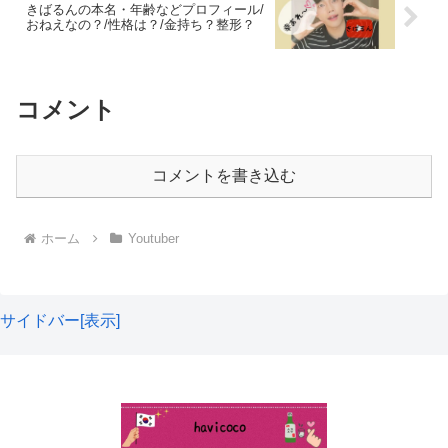
きばるんの本名・年齢などプロフィール/
おねえなの？/性格は？/金持ち？整形？
日本人男性の平均身長は、171.5㎝なのでトモさんは平均
よりも高身長ですね。お顔が小さいので、背がもっと高く
韓国の第3の都市
と言われている大邱。BTSのシュガ、テ
見えます！✨
コメント
テなども大邱の出身ですよね💡
体重は分かりませんが、スリムな体型なので日本人の平均
コメントを書き込む
体重64.0㎏よりも軽いような印象ですね😮
ホーム
Youtuber
トモの出身は？
トモの出身は、
大阪府大阪市
です。
サイドバー[表示]