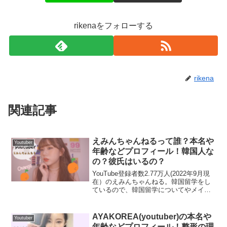
YouTuberネコとウサギのみゆとドンヒョンのプロフィール！2人の出会いは？別れた？
関連記事
AYAKOREA(youtuber)の本名や年齢などプロフィール！整形の理由？2人の出会いや子供についても気になる♡
関連記事
rikenaをフォローする
rikena
牡羊座
で、
現在27歳
ということになりますね。
トモの“
トモ
”は、本名の“
友綱
”からとっているんですね💡
関連記事
トモさんよりも、
ユインさんは
５つ年上
だったんです
名前に“友”がつく方は、優しくて素直なイメージ
がありま
ね！！！ユインさんも可愛らしいお顔をしているので、ま
えみんちゃんねるって誰？本名や
すが、まさにトモさんはそんなイメージがありますよね。
Youtuber
年齢などプロフィール！韓国人な
だ20代前半だと思っていました😲
とっても優しそうです🥰
の？彼氏はいるの？
YouTube登録者数2.77万人(2022年9月現
在）のえみんちゃんねる。韓国留学をし
お顔と言えば、お二人似ていますよね🥰💕一緒にいると似
ているので、韓国留学についてやメイク
トモの生年月日は？
てくるといいますが、
ほくろの位置
も鏡に映したよう同じ
やファッションについての動画を配信し
ているYouTuberのえみんちゃんねる。今
ような位置にあります💡👇
回は、えみんちゃんねるの本名や年齢
AYAKOREA(youtuber)の本名や
Youtuber
トモの生年月日は、
2000年5月17日
です。
な...
年齢などプロフィール！整形の理