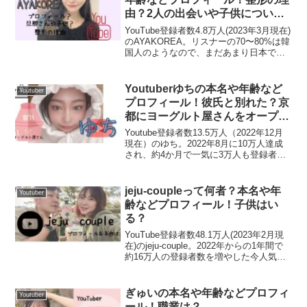
由？2人の出会いや子供について
も気になる♡
YouTube登録者数4.8万人(2023年3月現在)
のAYAKOREA。リスナーの70〜80%は韓
国人のようなので、まだあまり日本では
知らない人も多いのではないでしょう
か。AYAKOREAはシングルマザーで一人
娘がいますがR3年3月25日...
Youtuberゆちの本名や年齢など
Youtuber
プロフィール！彼氏と別れた？京
都にヨーグルト屋さんをオープ
ン？！
Youtube登録者数13.5万人（2022年12月
現在）のゆち。2022年8月に10万人達成
され、約4か月で一気に3万人も登録者数
そっくり～！と思うのは私だけでしょうか？🤔💕
を伸ばしている、今人気急上昇中の
Youtuberの１人です。モッパン動画を中
心に配信をされていますが、202...
jeju-coupleって何者？本名や年
Youtuber
齢などプロフィール！子供はい
ユインの身長は？
る？
YouTube登録者数48.1万人(2023年2月現
在)のjeju-couple。2022年からの1年間で
ユインの身長は
167㎝
です。
約16万人の登録者数を増やした今人気急
上昇中のjeju-coupleです。日本人の妻み
ーちゃんと、韓国人夫のじゅんちゃんの
日韓カップル...
おうし座
で、
現在22歳
ということですね。
ぎゅいの本名や年齢などプロフィ
Youtuber
ール！職業は？