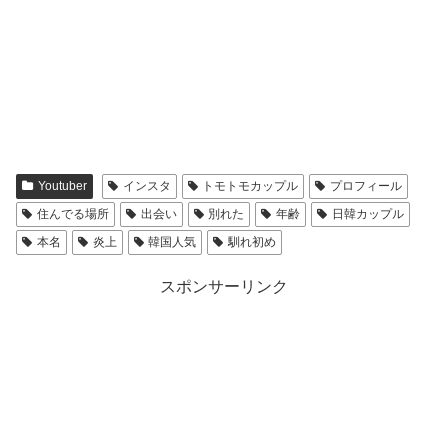
多いことを十分に認知しています。” “今後の映像制作に
身長
167㎝
おいてもチャンネルの影響力を考慮し、歴史にたいしても
出身
韓国大邸広域市北区
う少し意識をもって行動し、このような部分においてより
出身校
建国大学衣装デザイン科
一層深い警戒心をもって気を付けるようにします”と伝え
られています。最後に“もう一度今回のことにより失望さ
ユインの本名は？
れた方々にお詫び申し上げます”と再度謝罪の意を伝えら
れていました。
Youtuber
インスタ
トモトモカップル
プロフィール
ユインの本名は“
チャン・ユイン
”です。
住んでる場所
出会い
別れた
年齢
日韓カップル
私も、大阪城は観光場所として知っていましたが歴史的な
本名
炎上
韓国人気
馴れ初め
ことは全然知らなかったので、今回のことで初めて知りま
した。
スポンサーリンク
“訪問したわけでなく、フレームに入っただけなのに謝罪
フィードバックしてくれるなんて” “今後気を付ければ特
wiki風プロフィール
に問題ないようだ”と反応を寄せていました。
山川 友綱（やまかわ ともつ
本名