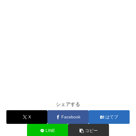
よ）
まとめ
生年月日
2000年５月17日
身長
175㎝
出身
大阪市
大学
関西学院大学経済学部
“ユイン”というお名前は本名だったんですね🥰
トモの本名は？
ユインの生年月日は？
トモの本名は、
山川 友綱（やまかわ ともつよ）
です。
ユインの生年月日は、
1995年3月23日
です。
今回は、トモトモカップルの本名や年齢などプロフィー
ル、お二人の出会いと馴れ初め、炎上した動画と理由につ
シェアする
いてご紹介していきました。
X
Facebook
はてブ
最後まで読んでいただきありがとうございました。
LINE
コピー