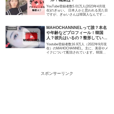
YouTube登録者数5.01万人(2023年4月現
在)のぎゅい。 日本人かと思われる見た目
ですが、ぎゅいさんは韓国人なんです！
日本に来日して9年目、文化や恋愛仕事な
ど日韓の違いについて面白おかしく動画
で配信されていますよ😆 今回は ぎゅい...
MAHOCHANNNELって誰？本名
Youtuber
や年齢などプロフィール！韓国
人？彼氏はいるの？整形してい
る？
Youtube登録者数16.9万人（2022年9月現
在）のMAHOCHANNEL。主に、美容やメ
イクについて配信されています。韓国留
学を２回されていることから留学にかか
る費用や留学中の生活についても詳しく
教えてくれているので、韓国美容やメ
イ...
スポンサーリンク
韓国人女性の平均身長は、159.6㎝なのでユ
インさんは8
㎝も平均より高い
んですね！トモさんとの身長差は８㎝。
並んだ時のバランスもいいですよね！手も繋ぎやすいし、
Instagramをみていると、幼少期の頃の写真が！今もとっ
厚底の靴をはいても、トモさんの身長を越えることはなく
てもかわいらしいお顔をしていますが、小さい頃はまたさ
私の中では理想的な身長差です🙆💕
らにかわいいですね💕