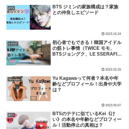
BTS ジミンの家族構成は？家族
BTS
との仲良しエピソード
2023.10.24
初心者でもできる！韓国アイドル
K-POP
の筋トレ事情（TWICE モモ、
BTSジョングク、LE SSERAFIM
カズハ）
2023.10.16
Yu Kagawaって何者？本名や年
Youtuber
齢などプロフィール！出身や大学
は？
2023.05.07
BTSのテテに似ているKei《け
BTS
い》の本名や年齢などプロフィー
ル！活動停止の真相は？