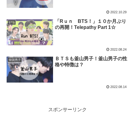
2022.10.29
「Rｕｎ BTS！」１０か月ぶり
BTS
の再開！Telepathy Part 1☆
2022.08.24
ＢＴＳも釜山男子！釜山男子の性
韓国男子
格や特徴は？
2022.08.14
スポンサーリンク