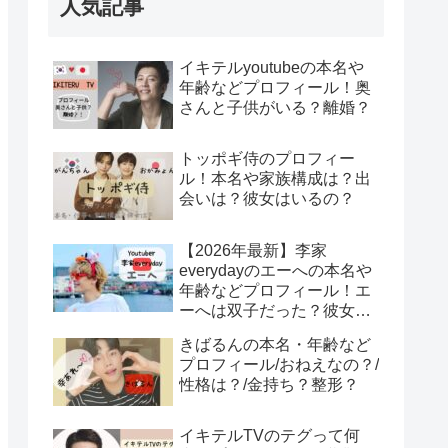
人気記事
イキテルyoutubeの本名や
年齢などプロフィール！奥
さんと子供がいる？離婚？
トッポギ侍のプロフィー
ル！本名や家族構成は？出
会いは？彼女はいるの？
【2026年最新】李家
everydayのエーへの本名や
年齢などプロフィール！エ
ーへは双子だった？彼女は
みそ？エーへが結婚？！
きばるんの本名・年齢など
プロフィール/おねえなの？/
性格は？/金持ち？整形？
イキテルTVのテグって何