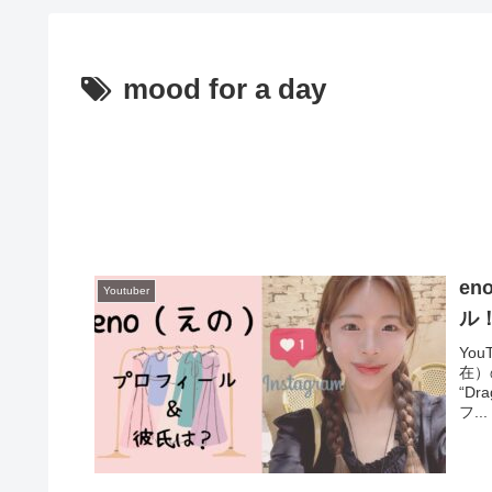
mood for a day
e
Youtuber
ル
You
在）
“D
フ...