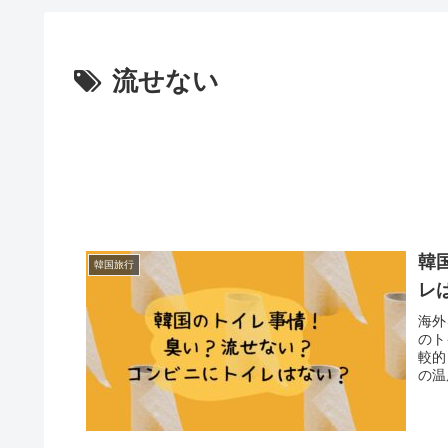
流せない
韓
韓国旅行
レ
海外
のト
較的
の温