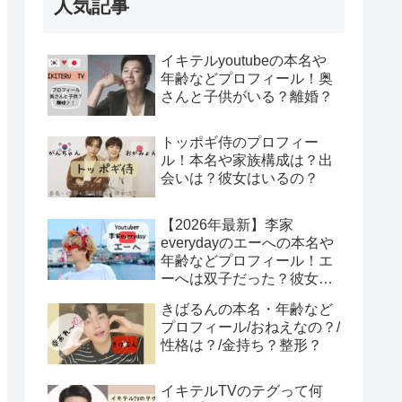
人気記事
イキテルyoutubeの本名や
年齢などプロフィール！奥
さんと子供がいる？離婚？
トッポギ侍のプロフィー
ル！本名や家族構成は？出
会いは？彼女はいるの？
【2026年最新】李家
everydayのエーへの本名や
年齢などプロフィール！エ
ーへは双子だった？彼女は
みそ？エーへが結婚？！
きばるんの本名・年齢など
プロフィール/おねえなの？/
性格は？/金持ち？整形？
イキテルTVのテグって何