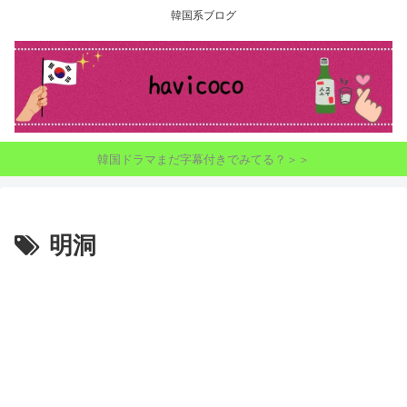
韓国系ブログ
韓国ドラマまだ字幕付きでみてる？＞＞
明洞