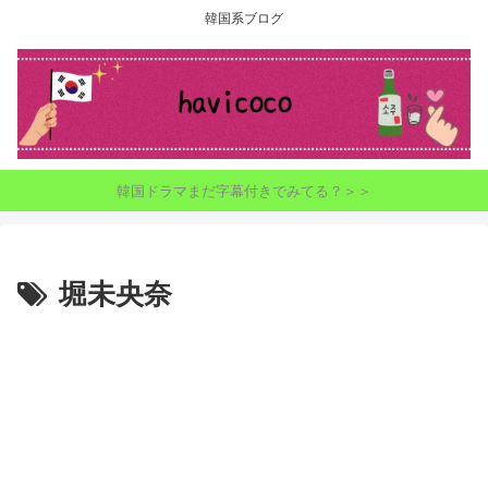
韓国系ブログ
韓国ドラマまだ字幕付きでみてる？＞＞
堀未央奈