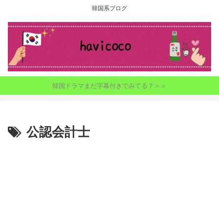
韓国系ブログ
韓国ドラマまだ字幕付きでみてる？＞＞
公認会計士