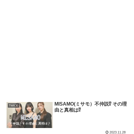
MISAMO(ミサモ）不仲説⁉ その理
TWICE
由と真相は⁉
2023.11.28