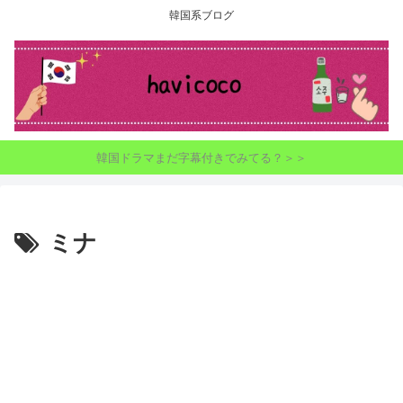
韓国系ブログ
韓国ドラマまだ字幕付きでみてる？＞＞
ミナ