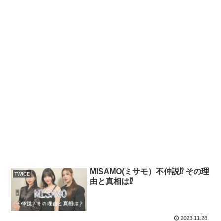
MISAMO(ミサモ）不仲説⁉ その理
TWICE
由と真相は⁉
2023.11.28