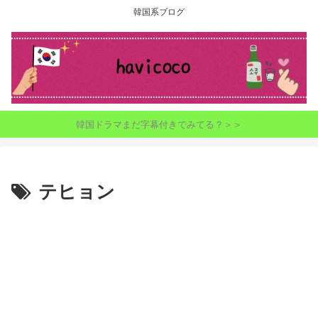
韓国系ブログ
韓国ドラマまだ字幕付きでみてる？＞＞
テヒョン