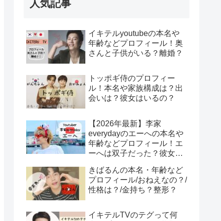
人気記事
イキテルyoutubeの本名や
年齢などプロフィール！奥
さんと子供がいる？離婚？
トッポギ侍のプロフィー
ル！本名や家族構成は？出
会いは？彼女はいるの？
【2026年最新】李家
everydayのエーへの本名や
年齢などプロフィール！エ
ーへは双子だった？彼女は
みそ？エーへが結婚？！
きばるんの本名・年齢など
プロフィール/おねえなの？/
性格は？/金持ち？整形？
イキテルTVのテグって何