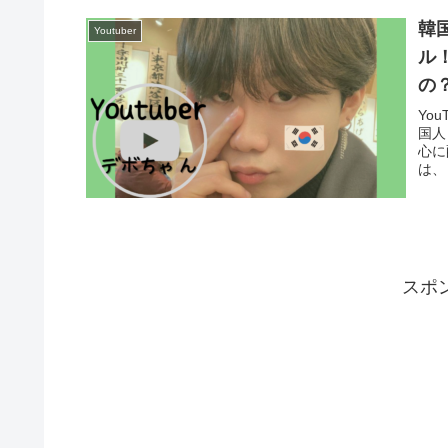
韓
Youtuber
ル
の
Yo
国人
心に
は、
スポ