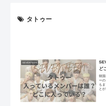
タトゥー
S
SEVENTEEN
ど
韓国
ーの
もま
とが